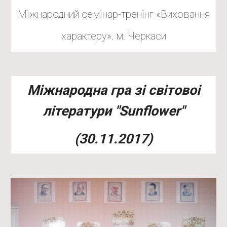
Міжнародний семінар-тренінг «Виховання
характеру». м. Черкаси
Мiжнародна гра зi свiтовоi
лiтератури "Sunflower"
(30.11.2017)