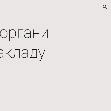
ion
 органи
акладу