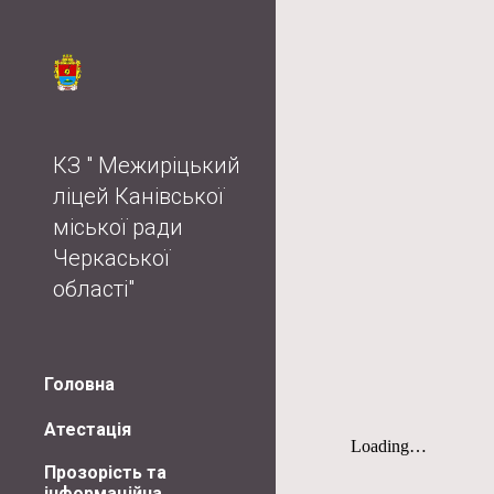
Sk
КЗ " Межиріцький
ліцей Канівської
міської ради
Черкаської
області"
Головна
Атестація
Прозорість та
інформаційна