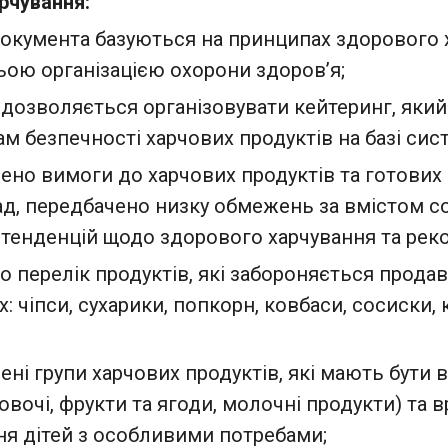
рчування:
окумента базуються на принципах здорового 
ьою організацією охорони здоров’я;
 дозволяється організовувати кейтеринг, яки
ам безпечності харчових продуктів на базі си
ено вимоги до харчових продуктів та готових 
д, передбачено низку обмежень за вмістом сол
 тенденцій щодо здорового харчування та рек
о перелік продуктів, які забороняється прода
: чіпси, сухарики, попкорн, ковбаси, сосиски,
ені групи харчових продуктів, які мають бути 
 овочі, фрукти та ягоди, молочні продукти) та 
ня дітей з особливими потребами;