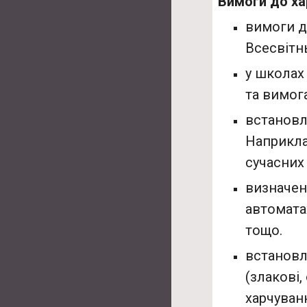
Вимоги до ха
вимоги д
Всесвітн
у школах
та вимог
встановл
Наприкла
сучасних
визначен
автоматах
тощо.
встановл
(злакові,
харчуван