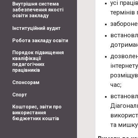
усі прац
Внутрішня система
забезпечення якості
термінів
освіти закладу
забороне
Інституційний аудит
встановл
Робота закладу освіти
дотриман
Порядок підвищення
дозволен
кваліфікації
педагогічних
інтернет
працівників
розміщув
Спонсорам
час;
Спорт
встановл
Діагонал
Кошторис, звіти про
використання
використ
бюджетних коштів
та мишку