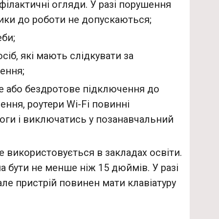
філактичні огляди. У разі порушення
ики до роботи не допускаються;
еби;
сіб, які мають слідкувати за
ення;
е або бездротове підключення до
ння, роутери Wi-Fi повинні
логи і виключатись у позанавчальний
 використовується в закладах освіти.
 бути не менше ніж 15 дюймів. У разі
але пристрій повинен мати клавіатуру