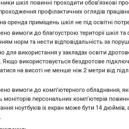
івники шкіл повинні проходити обов’язкові про
 проходження профілактичних оглядів працівн
на оренда приміщень шкіл не під освітні потр
ено вимоги до благоустрою території шкіл та о
ням норм та нести відповідальність за поруш
о для використання у закладах освіти дротов
у. Якщо використовується бездротове підключе
атися на висоті не менше ніж 2 метри від під
ено вимоги до комп’ютерного обладнання, яке
ь моніторів персональних комп’ютерів повинна
ання ноутбуків їх екран може бути 14 дюймів, 
.