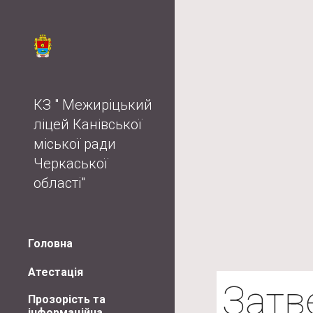
Sk
КЗ " Межиріцький
ліцей Канівської
міської ради
Черкаської
області"
Головна
Атестація
Затв
Прозорість та
інформаційна