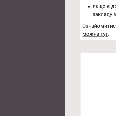
якщо є д
закладу 
Ознайомитись
можна тут
.