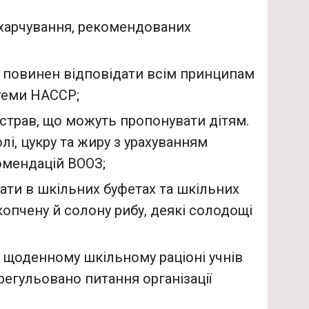
харчування, рекомендованих
й повинен відповідати всім принципам
стеми НАССР;
страв, що можуть пропонувати дітям.
і, цукру та жиру з урахуванням
омендацій ВООЗ;
вати в шкільних буфетах та шкільних
 копчену й солону рибу, деякі солодощі
в щоденному шкільному раціоні учнів
врегульовано питання організації