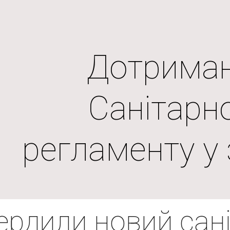
ip to main content
Skip to navigat
Дотрима
Санітарн
регламенту у 
ердили новий сан