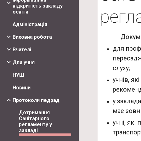
відкритість закладу
регл
освіти
Адміністрація
Документ на
Виховна робота
для проф
Вчителі
пересаджу
Для учня
слуху;
НУШ
учнів, я
Новини
рекоменд
у заклада
Протоколи педрад
має зовн
Дотримання
Санітарного
учні, які
регламенту у
закладі
транспор