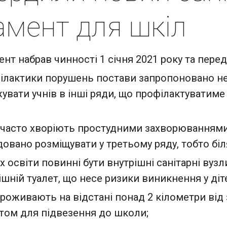
амент для шкіл
брав чинності 1 січня 2021 року та передб
ілактики порушень постави запропоновано не 
вати учнів в інші ряди, що профілактуватиме я
кі часто хворіють простудними захворюваннями
овано розміщувати у третьому ряду, тобто біля
х освіти повинні бути внутрішні санітарні вуз
ішній туалет, що несе ризики виникнення у діт
 проживають на відстані понад 2 кілометри від
том для підвезення до школи;