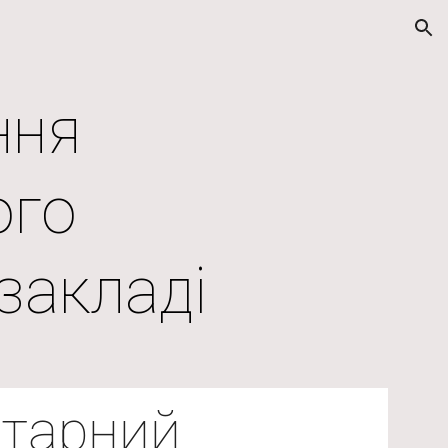
ion
ння
ого
закладі
ітарний